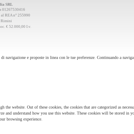
alia SRL
Iva 01267530416
e al REA n° 255990
i Rimini
oc. € 52.000,00 I.v.
za di navigazione e proposte in linea con le tue preferenze. Continuando a naviga
 the website. Out of these cookies, the cookies that are categorized as necessa
alyze and understand how you use this website. These cookies will be stored in 
your browsing experience.